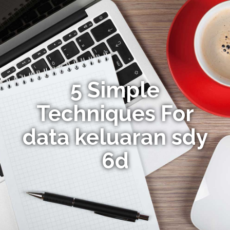
5 Simple
Techniques For
data keluaran sdy
6d